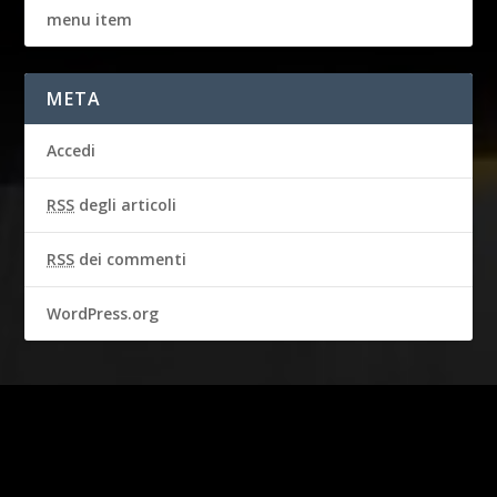
menu item
META
Accedi
RSS
degli articoli
RSS
dei commenti
WordPress.org
2016-2018 © CBS BROADCASTING INC. & GARBO STUDIO S.A.
Tutti i diritti riservati.
I diritti della persona di STEVE MCQUEEN sono usati con il
permesso di Chadwick McQueen e del “Testamentary Trust” di