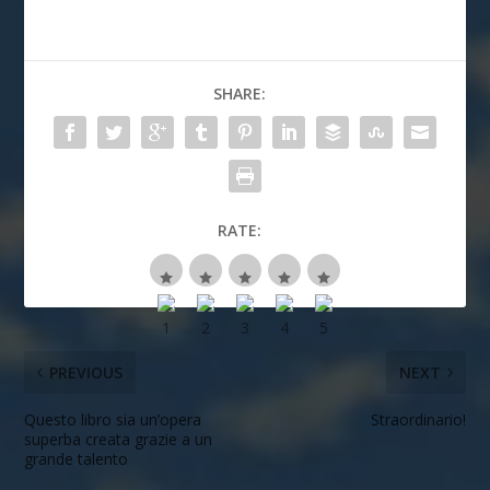
SHARE:
RATE:
PREVIOUS
NEXT
Questo libro sia un’opera
Straordinario!
superba creata grazie a un
grande talento