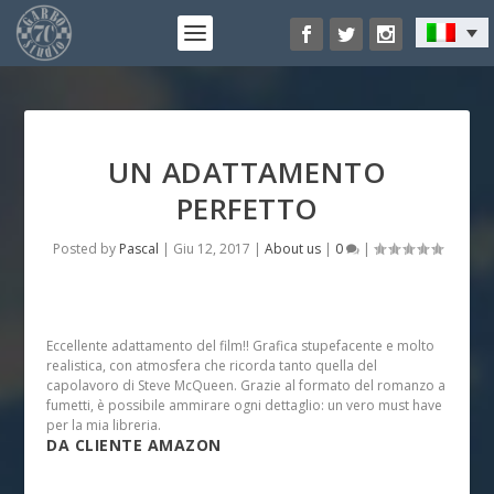
UN ADATTAMENTO
PERFETTO
Posted by
Pascal
|
Giu 12, 2017
|
About us
|
0
|
Eccellente adattamento del film!! Grafica stupefacente e molto
realistica, con atmosfera che ricorda tanto quella del
capolavoro di Steve McQueen. Grazie al formato del romanzo a
fumetti, è possibile ammirare ogni dettaglio: un vero must have
per la mia libreria.
DA CLIENTE AMAZON