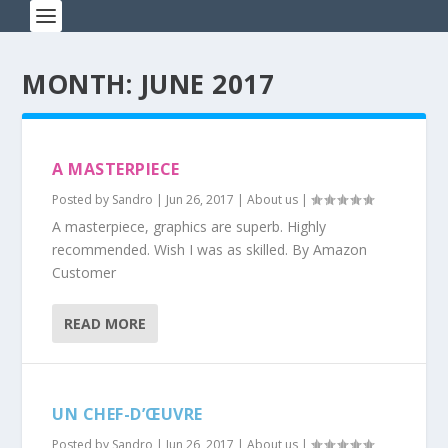
MONTH: JUNE 2017
A MASTERPIECE
Posted by
Sandro
|
Jun 26, 2017
|
About us
|
A masterpiece, graphics are superb. Highly
recommended. Wish I was as skilled. By Amazon
Customer
READ MORE
UN CHEF-D’ŒUVRE
Posted by
Sandro
|
Jun 26, 2017
|
About us
|