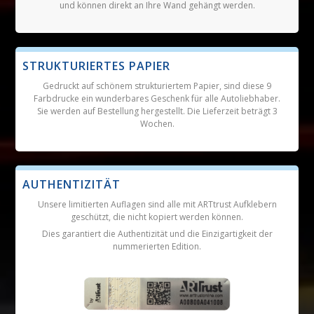
und können direkt an Ihre Wand gehängt werden.
STRUKTURIERTES PAPIER
Gedruckt auf schönem strukturiertem Papier, sind diese 9
Farbdrucke ein wunderbares Geschenk für alle Autoliebhaber.
Sie werden auf Bestellung hergestellt. Die Lieferzeit beträgt 3
Wochen.
AUTHENTIZITÄT
Unsere limitierten Auflagen sind alle mit ARTtrust Aufklebern
geschützt, die nicht kopiert werden können.
Dies garantiert die Authentizität und die Einzigartigkeit der
nummerierten Edition.