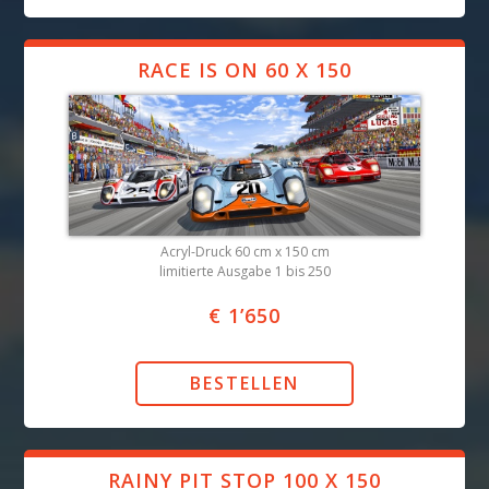
RACE IS ON 60 X 150
Acryl-Druck 60 cm x 150 cm
limitierte Ausgabe 1 bis 250
€ 1’650
RAINY PIT STOP 100 X 150