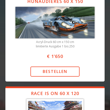
HUNAUDIÈRES 60 X 150
Acryl-Druck 60 cm x 150 cm
limitierte Ausgabe 1 bis 250
€ 1’650
RACE IS ON 60 X 120