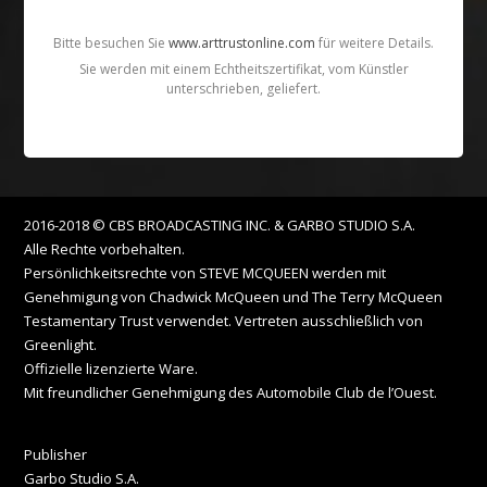
Bitte besuchen Sie
www.arttrustonline.com
für weitere Details.
Sie werden mit einem Echtheitszertifikat, vom Künstler
unterschrieben, geliefert.
2016-2018 © CBS BROADCASTING INC. & GARBO STUDIO S.A.
Alle Rechte vorbehalten.
Persönlichkeitsrechte von STEVE MCQUEEN werden mit
Genehmigung von Chadwick McQueen und The Terry McQueen
Testamentary Trust verwendet. Vertreten ausschließlich von
Greenlight.
Offizielle lizenzierte Ware.
Mit freundlicher Genehmigung des Automobile Club de l’Ouest.
Publisher
Garbo Studio S.A.