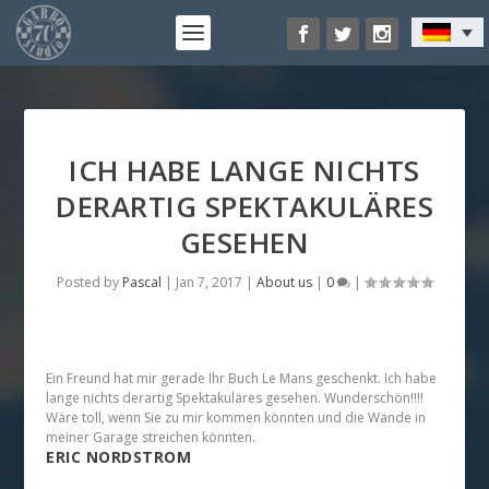
ICH HABE LANGE NICHTS
DERARTIG SPEKTAKULÄRES
GESEHEN
Posted by
Pascal
|
Jan 7, 2017
|
About us
|
0
|
Ein Freund hat mir gerade Ihr Buch Le Mans geschenkt. Ich habe
lange nichts derartig Spektakuläres gesehen. Wunderschön!!!!
Wäre toll, wenn Sie zu mir kommen könnten und die Wände in
meiner Garage streichen könnten.
ERIC NORDSTROM