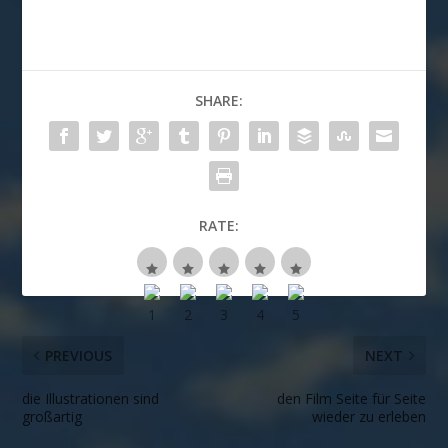
SHARE:
RATE:
PREVIOUS
NEXT
die Illustrationen sind
den Film Seite für Seite
großartig
wieder zu erleben