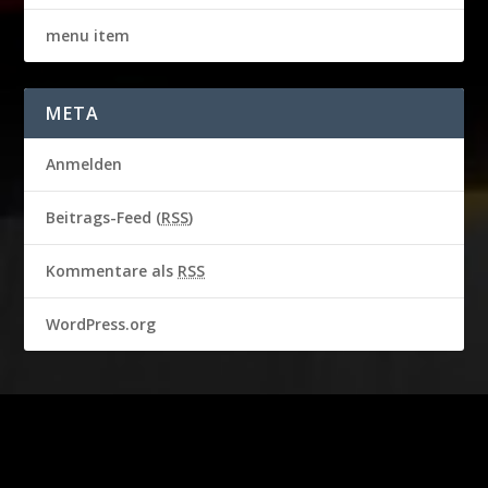
menu item
META
Anmelden
Beitrags-Feed (
RSS
)
Kommentare als
RSS
WordPress.org
2016-2018 © CBS BROADCASTING INC. & GARBO STUDIO S.A.
Alle Rechte vorbehalten.
Persönlichkeitsrechte von STEVE MCQUEEN werden mit