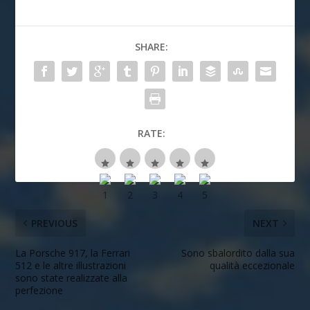
SHARE:
RATE:
PREVIOUS
NEXT
La Porsche 917, la Ferrari
Sono sbalordito dalla sua
512 e le altre illustrazioni
qualità eccezionale
sono state realizzate alla
perfezione