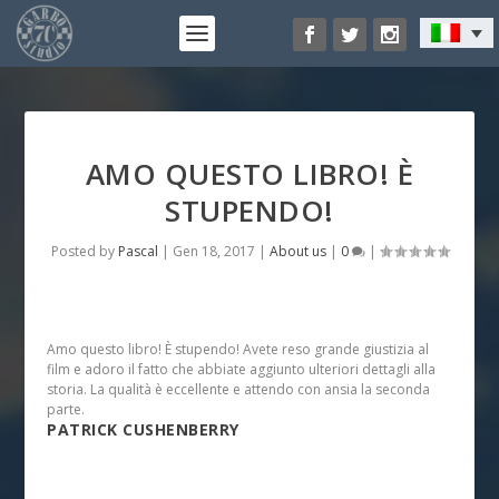
AMO QUESTO LIBRO! È
STUPENDO!
Posted by
Pascal
|
Gen 18, 2017
|
About us
|
0
|
Amo questo libro! È stupendo! Avete reso grande giustizia al
film e adoro il fatto che abbiate aggiunto ulteriori dettagli alla
storia. La qualità è eccellente e attendo con ansia la seconda
parte.
PATRICK CUSHENBERRY