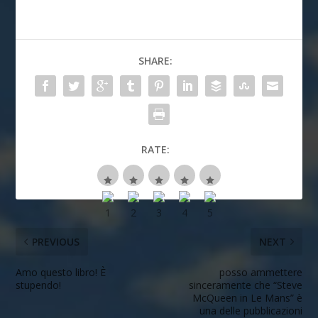
SHARE:
RATE:
PREVIOUS
NEXT
Amo questo libro! È
posso ammettere
stupendo!
sinceramente che “Steve
McQueen in Le Mans” è
una delle pubblicazioni