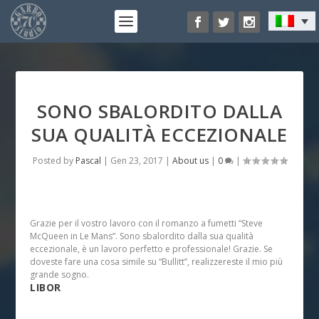
SONO SBALORDITO DALLA
SUA QUALITÀ ECCEZIONALE
Posted by
Pascal
|
Gen 23, 2017
|
About us
|
0
|
Grazie per il vostro lavoro con il romanzo a fumetti “Steve
McQueen in Le Mans”. Sono sbalordito dalla sua qualità
eccezionale, è un lavoro perfetto e professionale! Grazie. Se
doveste fare una cosa simile su “Bullitt”, realizzereste il mio più
grande sogno.
LIBOR