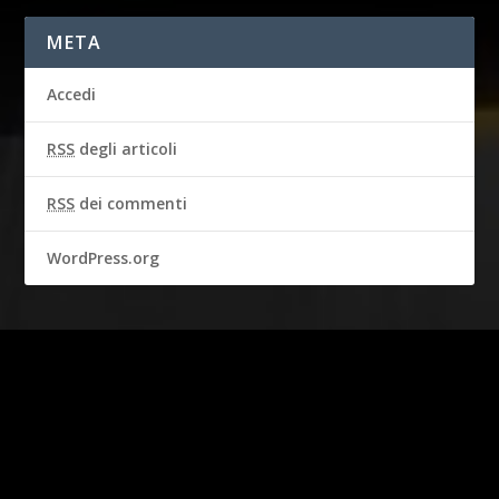
META
Accedi
RSS
degli articoli
RSS
dei commenti
WordPress.org
2016-2018 © CBS BROADCASTING INC. & GARBO STUDIO S.A.
Tutti i diritti riservati.
I diritti della persona di STEVE MCQUEEN sono usati con il
permesso di Chadwick McQueen e del “Testamentary Trust” di
Terry McQueen. Rappresentato in esclusiva da Greenlight.
Prodotto con licenza ufficiale.