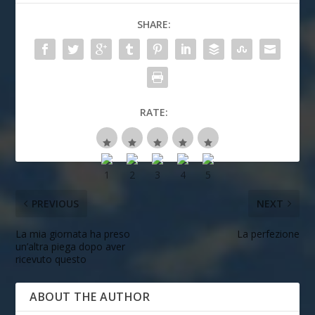
SHARE:
RATE:
PREVIOUS
NEXT
La mia giornata ha preso
La perfezione
un’altra piega dopo aver
ricevuto questo
ABOUT THE AUTHOR