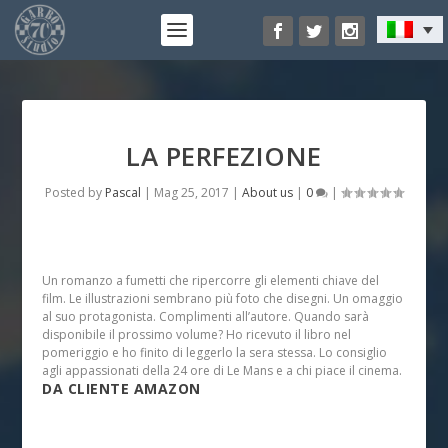
LA PERFEZIONE
Posted by
Pascal
|
Mag 25, 2017
|
About us
|
0
|
Un romanzo a fumetti che ripercorre gli elementi chiave del
film. Le illustrazioni sembrano più foto che disegni. Un omaggio
al suo protagonista. Complimenti all’autore. Quando sarà
disponibile il prossimo volume? Ho ricevuto il libro nel
pomeriggio e ho finito di leggerlo la sera stessa. Lo consiglio
agli appassionati della 24 ore di Le Mans e a chi piace il cinema.
DA CLIENTE AMAZON