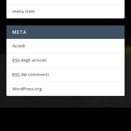
menu item
META
Accedi
RSS
degli articoli
RSS
dei commenti
WordPress.org
2016-2018 © CBS BROADCASTING INC. & GARBO STUDIO S.A.
Tutti i diritti riservati.
I diritti della persona di STEVE MCQUEEN sono usati con il