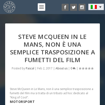
STEVE MCQUEEN IN LE
MANS, NON È UNA
SEMPLICE TRASPOSIZIONE A
FUMETTI DEL FILM
Posted by
Pascal
|
Feb 2, 2017
|
About us
|
0
|
Steve McQueen in Le Mans, non è una semplice trasposizione a
fumetti del film ma si tratta di un tributo ad hoc dedicato al
“King of Cool”.
MOTORSPORT