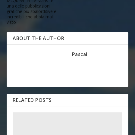
McQueen in Le Mans” è
una delle pubblicazioni
grafiche più sbalorditive e
incredibili che abbia mai
visto
ABOUT THE AUTHOR
Pascal
RELATED POSTS