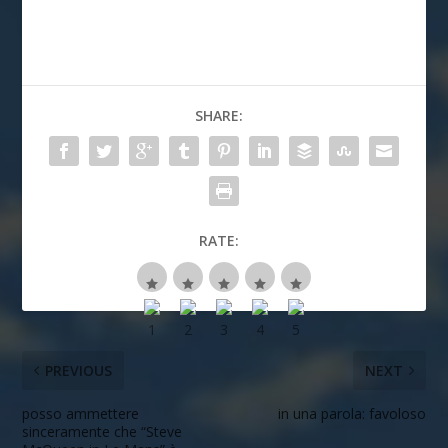
SHARE:
RATE:
PREVIOUS
NEXT
posso ammettere
in una parola: favoloso
sinceramente che “Steve