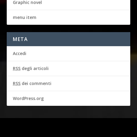
Graphic novel
menu item
META
Accedi
RSS
degli articoli
RSS
dei commenti
WordPress.org
2016-2018 © CBS BROADCASTING INC. & GARBO STUDIO S.A.
Tutti i diritti riservati.