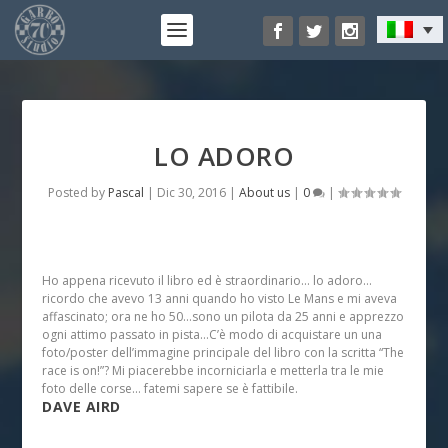
LO ADORO
Posted by
Pascal
|
Dic 30, 2016
|
About us
|
0
|
Ho appena ricevuto il libro ed è straordinario… lo adoro…
ricordo che avevo 13 anni quando ho visto Le Mans e mi aveva
affascinato; ora ne ho 50…sono un pilota da 25 anni e apprezzo
ogni attimo passato in pista…C’è modo di acquistare un una
foto/poster dell’immagine principale del libro con la scritta “The
race is on!”? Mi piacerebbe incorniciarla e metterla tra le mie
foto delle corse… fatemi sapere se è fattibile.
DAVE AIRD