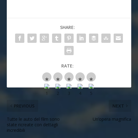
SHARE:
RATE:
PREVIOUS
NEXT
Tutte le auto del film sono
Un’opera magnifica
state ricreate con dettagli
incredibili