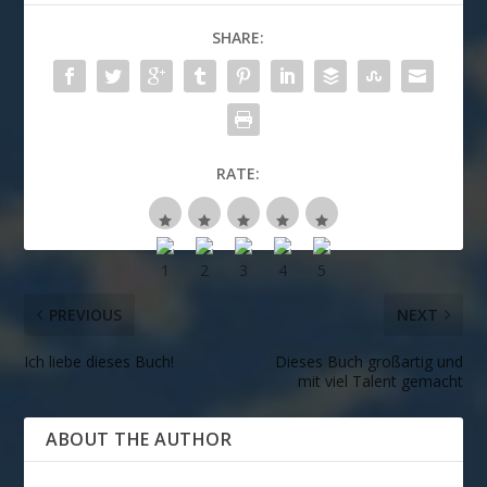
SHARE:
RATE:
PREVIOUS
NEXT
Ich liebe dieses Buch!
Dieses Buch großartig und
mit viel Talent gemacht
ABOUT THE AUTHOR