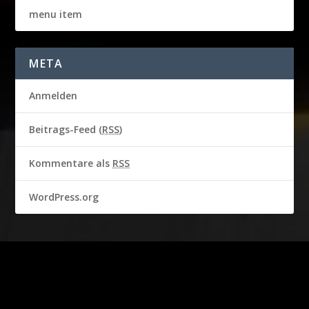
menu item
META
Anmelden
Beitrags-Feed (
RSS
)
Kommentare als
RSS
WordPress.org
2016-2018 © CBS BROADCASTING INC. & GARBO STUDIO S.A.
Alle Rechte vorbehalten.
Persönlichkeitsrechte von STEVE MCQUEEN werden mit
Genehmigung von Chadwick McQueen und The Terry McQueen