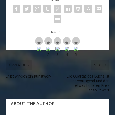
RATE:
PREVIOUS
NEXT
Er ist wirklich ein Kunstwerk
Die Qualität des Buchs ist
hervorragend und den
etwas höheren Preis
absolut wert
ABOUT THE AUTHOR