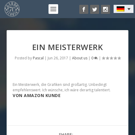
EIN MEISTERWERK
Posted by
Pascal
|
Jun 26, 2017
|
About us
|
0
|
Ein Meisterwerk, die Grafiken sind großartig. Unbedingt
empfehlenswert. Ich wünsche, ich wäre derartig talentiert.
VON AMAZON KUNDE
SHARE: