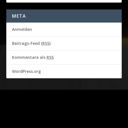
META
Anmelden
Beitrags-Feed (
RSS
)
Kommentare als
RSS
WordPress.org
2016-2018 © CBS BROADCASTING INC. & GARBO STUDIO S.A.
Alle Rechte vorbehalten.
Persönlichkeitsrechte von STEVE MCQUEEN werden mit
Genehmigung von Chadwick McQueen und The Terry McQueen
Testamentary Trust verwendet. Vertreten ausschließlich von