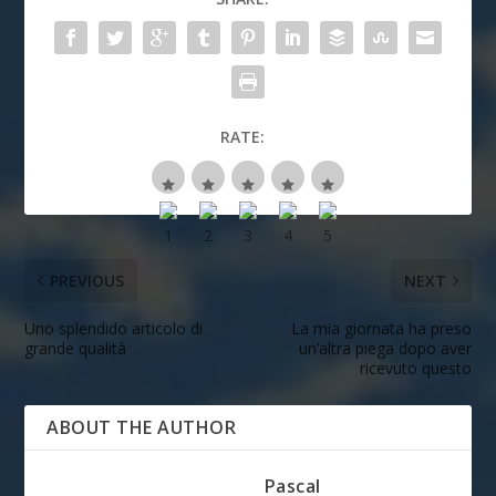
RATE:
PREVIOUS
NEXT
Uno splendido articolo di
La mia giornata ha preso
grande qualità
un’altra piega dopo aver
ricevuto questo
ABOUT THE AUTHOR
Pascal