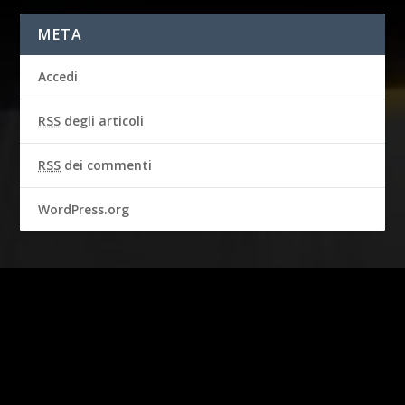
META
Accedi
RSS
degli articoli
RSS
dei commenti
WordPress.org
2016-2018 © CBS BROADCASTING INC. & GARBO STUDIO S.A.
Tutti i diritti riservati.
I diritti della persona di STEVE MCQUEEN sono usati con il
permesso di Chadwick McQueen e del “Testamentary Trust” di
Terry McQueen. Rappresentato in esclusiva da Greenlight.
Prodotto con licenza ufficiale.