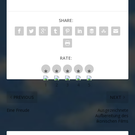
SHARE:
RATE:
PREVIOUS
NEXT
Eine Freude
Ausgezeichnete
Aufbereitung des
ikonischen Films