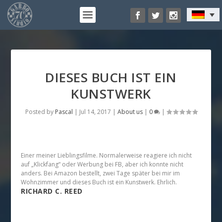
DIESES BUCH IST EIN
KUNSTWERK
Posted by
Pascal
|
Jul 14, 2017
|
About us
|
0
|
Einer meiner Lieblingsfilme. Normalerweise reagiere ich nicht
auf „Klickfang“ oder Werbung bei FB, aber ich konnte nicht
anders. Bei Amazon bestellt, zwei Tage später bei mir im
Wohnzimmer und dieses Buch ist ein Kunstwerk. Ehrlich.
RICHARD C. REED