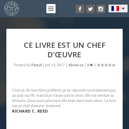
CE LIVRE EST UN CHEF
D’ŒUVRE
Posted by
Pascal
|
Juil 14, 2017
|
About us
|
0
|
C’est un de mes films préférés. Je ne réponds normalement pas
au pub sur FB, mais là je n’avais pas le choix. Elle est vendue su
Amazon. Deux jours plus tard elle était dans mon salon. Ce livre
est un chef d’œuvre. Vraiment.
RICHARD C. REED