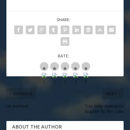
SHARE:
RATE:
PREVIOUS
NEXT
Un bonheur
Très belle réalisation
inspirée du film culte
ABOUT THE AUTHOR