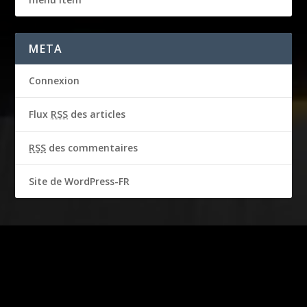
META
Connexion
Flux
RSS
des articles
RSS
des commentaires
Site de WordPress-FR
2016-2018 © CBS Broadcasting Inc. & Garbo Studio S.A.
Tous droits réservés
Produit sous licence officielle. Les droits d’image de STEVE
MCQUEEN sont utilisés avec l’autorisation de Chadwick McQueen
et de « The Terry McQueen Testamentary Trust ». Représentés en