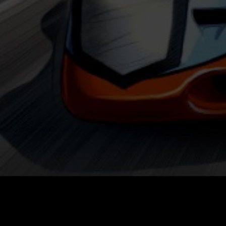
2016-2018 © CBS BROADCASTING IN
Tutti i diritti riservati.
I diritti della persona di STEVE MC
Chadwick McQueen e del “Testamen