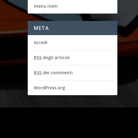
menu item
META
Accedi
RSS
degli articoli
RSS
dei commenti
WordPress.org