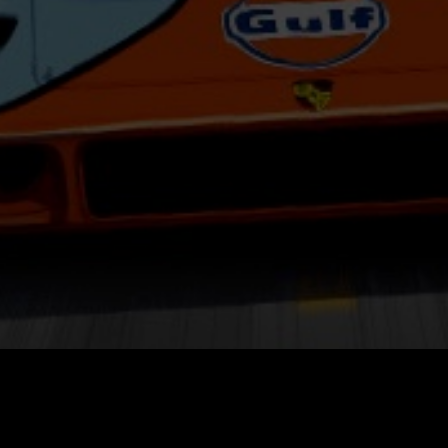
C. & GARBO STUDIO S.A.
Editore
Garbo Studio S.A.
QUEEN sono usati con il permesso di
Aegeristrasse 27
tary Trust” di Terry McQueen.
CH-6300 Zug - Switzerland