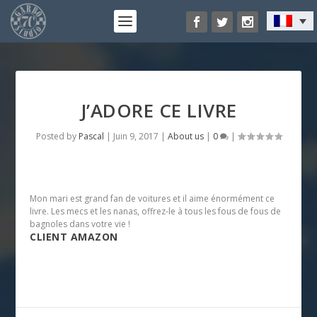
J’ADORE CE LIVRE
Posted by
Pascal
|
Juin 9, 2017
|
About us
|
0
|
Mon mari est grand fan de voitures et il aime énormément ce
livre. Les mecs et les nanas, offrez-le à tous les fous de fous de
bagnoles dans votre vie !
CLIENT AMAZON