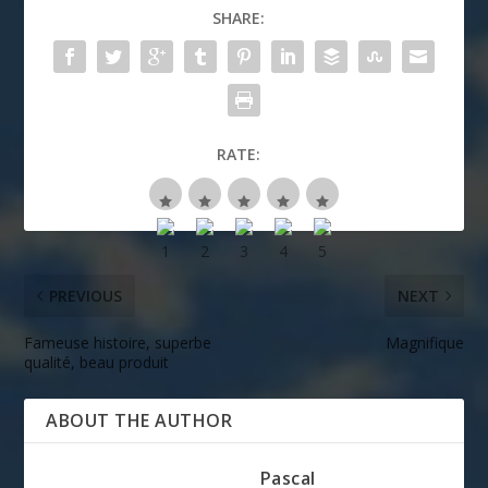
SHARE:
RATE:
PREVIOUS
NEXT
Fameuse histoire, superbe
Magnifique
qualité, beau produit
ABOUT THE AUTHOR
Pascal