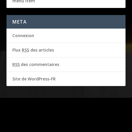
menu item
META
Connexion
Flux
RSS
des articles
RSS
des commentaires
Site de WordPress-FR
2016-2018 © CBS Broadcasting Inc. & Garbo Studio S.A.
Tous droits réservés
Produit sous licence officielle. Les droits d’image de STEVE
MCQUEEN sont utilisés avec l’autorisation de Chadwick McQueen
et de « The Terry McQueen Testamentary Trust ». Représentés en