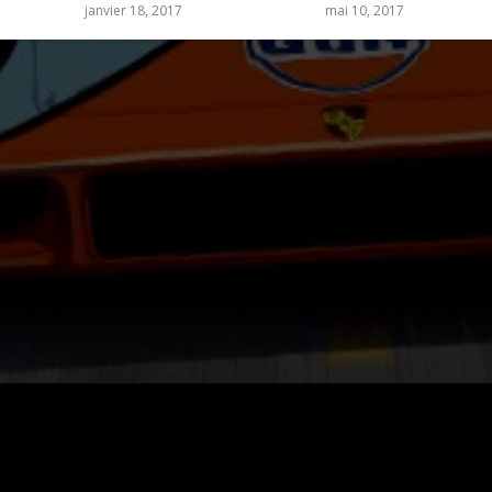
janvier 18, 2017
mai 10, 2017
& Garbo Studio S.A.
Editeur
Garbo Studio S.A.
es droits d’image de STEVE MCQUEEN
Aegeristrasse 27
de Chadwick McQueen et de « The
CH-6300 Zug - Switzerland