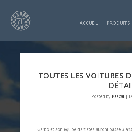
ACCUEIL
PRODUITS
TOUTES LES VOITURES D
DÉTAI
Posted by
Pascal
|
D
Garbo et son équipe d’artistes auront passé 3 an