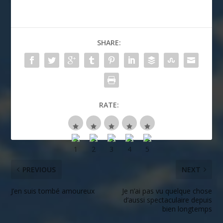
SHARE:
RATE:
PREVIOUS
NEXT
J’en suis tombé amoureux
Je n’ai pas vu quelque chose
d’aussi spectaculaire depuis
bien longtemps