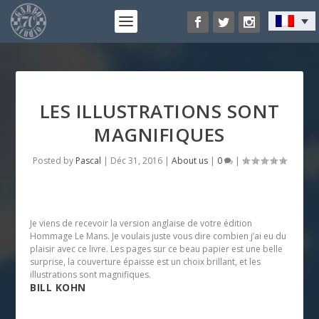
LES ILLUSTRATIONS SONT
MAGNIFIQUES
Posted by
Pascal
|
Déc 31, 2016
|
About us
|
0
|
Je viens de recevoir la version anglaise de votre édition
Hommage Le Mans. Je voulais juste vous dire combien j’ai eu du
plaisir avec ce livre. Les pages sur ce beau papier est une belle
surprise, la couverture épaisse est un choix brillant, et les
illustrations sont magnifiques.
BILL KOHN