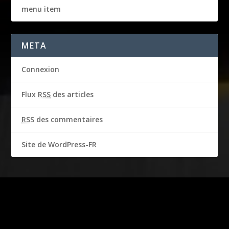
menu item
META
Connexion
Flux
RSS
des articles
RSS
des commentaires
Site de WordPress-FR
2016-2018 © CBS Broadcasting Inc. & Garbo Studio S.A.
Tous droits réservés
Produit sous licence officielle. Les droits d’image de STEVE
MCQUEEN sont utilisés avec l’autorisation de Chadwick McQueen