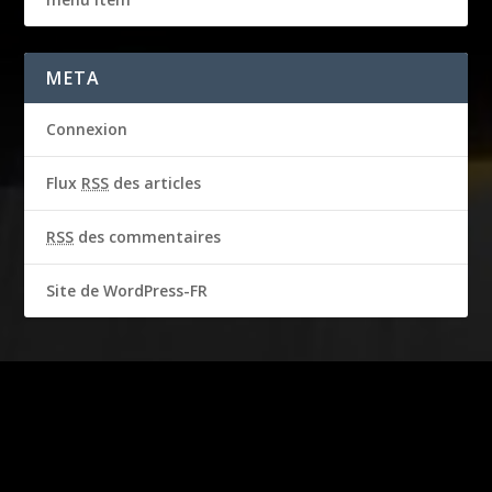
META
Connexion
Flux
RSS
des articles
RSS
des commentaires
Site de WordPress-FR
2016-2018 © CBS Broadcasting Inc. & Garbo Studio S.A.
Tous droits réservés
Produit sous licence officielle. Les droits d’image de STEVE
MCQUEEN sont utilisés avec l’autorisation de Chadwick McQueen
et de « The Terry McQueen Testamentary Trust ». Représentés en