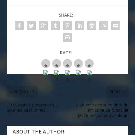
SHARE:
RATE:
PREVIOUS
NEXT
Un travail de passionnés…
La bande dessinée tirée du
pour les passionnés…
film culte Le Mans de
McQueen va vous éblouir.
ABOUT THE AUTHOR