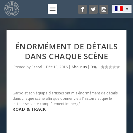
ÉNORMÉMENT DE DÉTAILS
DANS CHAQUE SCÈNE
Posted by
Pascal
|
Déc 13, 2016
|
About us
|
0
|
Garbo et son équipe d’artistes ont mis énormément de détails
dans chaque scène afin que donner vie à l’histoire et que le
lecteur se sente complètement immergé.
ROAD & TRACK