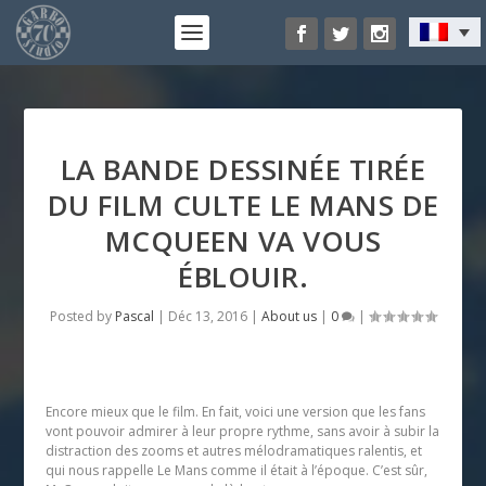
LA BANDE DESSINÉE TIRÉE
DU FILM CULTE LE MANS DE
MCQUEEN VA VOUS
ÉBLOUIR.
Posted by
Pascal
|
Déc 13, 2016
|
About us
|
0
|
Encore mieux que le film. En fait, voici une version que les fans
vont pouvoir admirer à leur propre rythme, sans avoir à subir la
distraction des zooms et autres mélodramatiques ralentis, et
qui nous rappelle Le Mans comme il était à l’époque. C’est sûr,