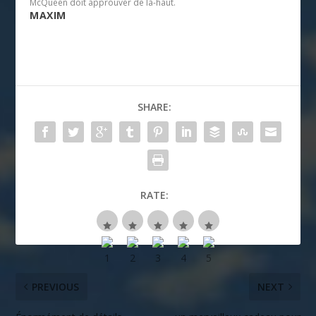
McQueen doit approuver de là-haut.
MAXIM
SHARE:
RATE:
PREVIOUS
NEXT